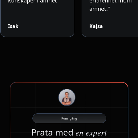
kunskaper i ämnet”
erfarenhet inom
ämnet.”
Isak
Kajsa
Kom igång
Prata med
en expert