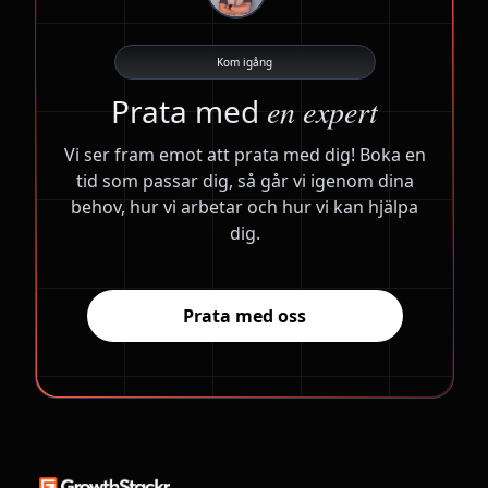
hur man kan dra nytta av rapporterna, något som ofta
kan vara en utmaning. Kursen ger dessutom bättre
förståelse för hur man får insikter från data, vilket
Kom igång
hjälper oss att optimera webbplatsen för ökad
Prata med
en expert
försäljning.
Vi ser fram emot att prata med dig! Boka en
Här är länken till kursen:
tid som passar dig, så går vi igenom dina
https://www.growthstackr.io/utbildningar/digital-
behov, hur vi arbetar och hur vi kan hjälpa
analys-kurs
dig.
Låter det bra att vi köper den här kursen?
Prata med oss
Vänliga hälsningar,
[ Ditt namn ]