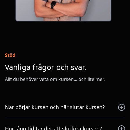
Stöd
Vanliga frågor och svar.
Allt du behöver veta om kursen... och lite mer.
När börjar kursen och när slutar kursen?
De gav sig iväg på stört! Så snart du registrerar dig får
du direkt tillgång till allt material. Här kan du dyka in i
Hur lång tid tar det att slutföra kursen?