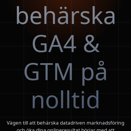
behärska
GA4 &
GTM på
nolltid
Vägen till att behärska datadriven marknadsföring
och öka dina onlineresultat börjar med att